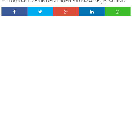
FOTOĞRAF ÜZERİNDEN DİĞER SAYFAYA GEÇİŞ YAPINIZ.