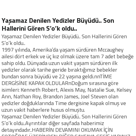
Yaşamaz Denilen Yedizler Büyüdü.. Son
Hallerini Gören S’o’k oldu..
Yaşamaz Denilen Yedizler Büyüdü.. Son Hallerini Gören
S’o’k oldu..
1997 yılında, Amerika’da yaşam sürdüren Mccaughey
ailesi dört erkek ve üç kız olmak üzere tam 7 adet bebeğe
sahip oldu. Dünyada uzun vakit yaşam sürdüren ilk
yedizler olarak tarihe geride bıraktığımız bebekler
bundan sonra büyüdü ve 22 yaşına geldi.nnTİME
DERGİSİNE KAPAK OLDULARnDoğum sırasına göre
isimleri: Kenneth Robert, Alexis May, Natalie Sue, Kelsey
Ann, Nathan Roy, Brandon James, Joel Steven olan
yedizler doğduklarında Time dergisine kapak olmuş ve
uzun vakit haberlere husus olmuştu.
Yaşamaz Denilen Yedizler Büyüdü.. Son Hallerini Gören
S’o’k oldu..Ayrıntılar diğer sayfada haberimiz
detayındadır..HABERİN DEVAMINI OKUMAK İÇİN