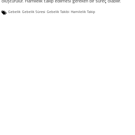
oluşturulur. Hamilelik takip edilmesi gereken bir süreç olabilir.
Gebelik
Gebelik Süresi
Gebelik Takibi
Hamilelik Takip