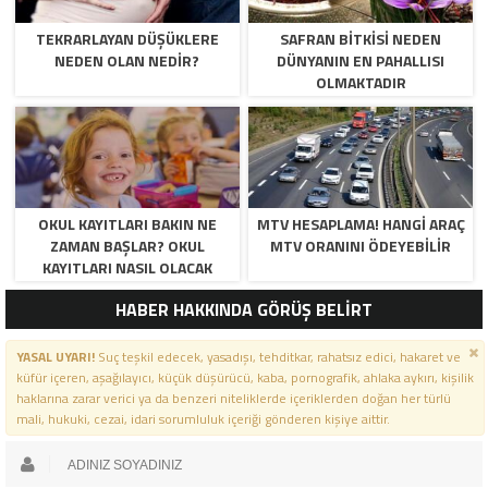
TEKRARLAYAN DÜŞÜKLERE
SAFRAN BITKISI NEDEN
NEDEN OLAN NEDIR?
DÜNYANIN EN PAHALLISI
OLMAKTADIR
OKUL KAYITLARI BAKIN NE
MTV HESAPLAMA! HANGI ARAÇ
ZAMAN BAŞLAR? OKUL
MTV ORANINI ÖDEYEBILIR
KAYITLARI NASIL OLACAK
HABER HAKKINDA GÖRÜŞ BELİRT
YASAL UYARI!
Suç teşkil edecek, yasadışı, tehditkar, rahatsız edici, hakaret ve
küfür içeren, aşağılayıcı, küçük düşürücü, kaba, pornografik, ahlaka aykırı, kişilik
haklarına zarar verici ya da benzeri niteliklerde içeriklerden doğan her türlü
mali, hukuki, cezai, idari sorumluluk içeriği gönderen kişiye aittir.