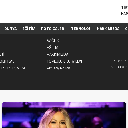
KUL
TIK
KAP
KAP
DÜNYA
EĞİTİM
FOTO GALERİ
TEKNOLOJİ
HAKKIMIZDA
G
I
TELİF HAKLARI
KULLANICI SÖZLEŞMESİ
PRIVACY POLICY
KÜ
SAĞLIK
EĞİTİM
Jİ
HAKKIMIZDA
Sitemizd
OLİTİKASI
TOPLULUK KURALLARI
ve haber 
CI SÖZLEŞMESİ
Privacy Policy