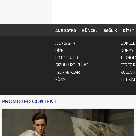
ANA SAYFA
GÜNCEL
SAĞLIK
DİYET
ÇEREZ POLİTİKASI
TOPLULUK KURALLAR
ANA SAYFA
GÜNCEL
DİYET
DÜNYA
FOTO GALERİ
TEKNOLO
GİZLİLİK POLİTİKASI
ÇEREZ P
TELİF HAKLARI
KULLANI
KÜNYE
İLETİSİM