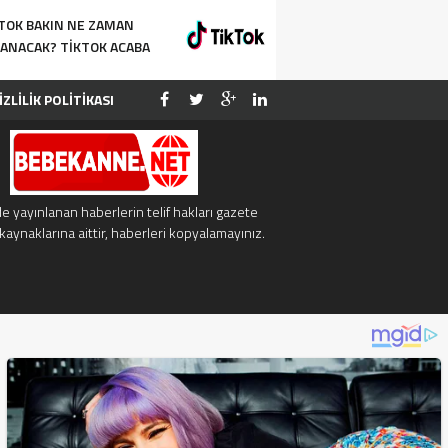
AK VERIN
TOK BAKIN NE ZAMAN
ANACAK? TIKTOK ACABA
ANACAK MI?
İZLİLİK POLİTİKASI
NYE
İLETİSİM
e yayınlanan haberlerin telif hakları gazete
kaynaklarına aittir, haberleri kopyalamayınız.