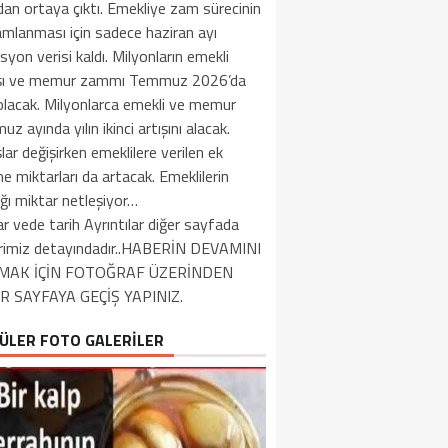
an ortaya çıktı. Emekliye zam sürecinin
mlanması için sadece haziran ayı
syon verisi kaldı. Milyonların emekli
ı ve memur zammı Temmuz 2026’da
 olacak. Milyonlarca emekli ve memur
z ayında yılın ikinci artışını alacak.
ar değişirken emeklilere verilen ek
 miktarları da artacak. Emeklilerin
ğı miktar netleşiyor…
r vede tarih Ayrıntılar diğer sayfada
rimiz detayındadır..HABERİN DEVAMINI
MAK İÇİN FOTOĞRAF ÜZERİNDEN
R SAYFAYA GEÇİŞ YAPINIZ.
ÜLER FOTO GALERİLER