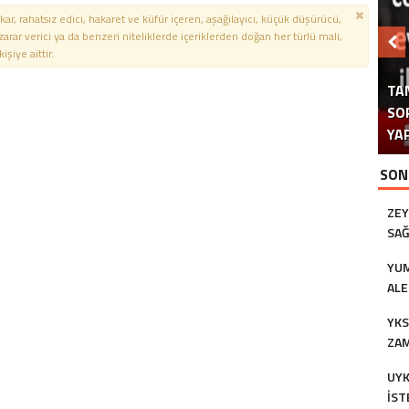
kar, rahatsız edici, hakaret ve küfür içeren, aşağılayıcı, küçük düşürücü,
 zarar verici ya da benzeri niteliklerde içeriklerden doğan her türlü mali,
şiye aittir.
TA
SO
ÜN
EL
M
YAP
DO
SON
ZEY
SAĞ
YUM
ALE
YKS
ZAM
ÜNI
UY
İST