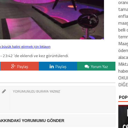
orand
tama
enfla
maaş
belli
temmu
Maaşl
büyük halini görmek için tıklayın
ödeme
- 23:42 'de eklendi ve kez görüntülendi.
alaca
Mikta
Paylaş
Paylaş
Yorum Yaz
habe
OKU
DİĞE
POP
AKKINDAKİ YORUMUMU GÖNDER