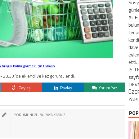
Sosy
günle
Ali E
bulu
fenom
kendi
davet
eylem
etti. .
büyük halini görmek için tıklayın
İŞ TE
- 23:33 'de eklendi ve kez görüntülendi.
sayf
DEV
Paylaş
Paylaş
Yorum Yaz
ÜZER
YAPI
POP