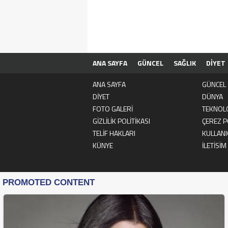
ANA SAYFA
GÜNCEL
SAĞLIK
DİYET
ÇEREZ POLİTİKASI
TOPLULUK KURALLAR
ANA SAYFA
GÜNCEL
DİYET
DÜNYA
FOTO GALERİ
TEKNOLO
GİZLİLİK POLİTİKASI
ÇEREZ P
TELİF HAKLARI
KULLANI
KÜNYE
İLETİSİM