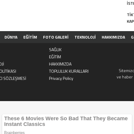
İST
KUL
TIK
KAP
KAP
DÜNYA
EĞİTİM
FOTO GALERİ
TEKNOLOJİ
HAKKIMIZDA
G
I
TELİF HAKLARI
KULLANICI SÖZLEŞMESİ
PRIVACY POLICY
KÜ
SAĞLIK
EĞİTİM
Jİ
HAKKIMIZDA
Sitemizd
OLİTİKASI
TOPLULUK KURALLARI
ve haber 
CI SÖZLEŞMESİ
Privacy Policy