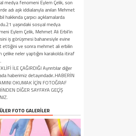
al medya fenomeni Eylem Çelik, son
rde adı aşk iddialarıyla anılan Mehmet
rbil hakkında çarpıcı açıklamalarda
ndu.21 yaşındaki sosyal medya
eni Eylem Çelik, Mehmet Ali Erbil’in
sini iş görüşmesi bahanesiyle evine
 ettiğini ve sonra mehmet ali erbilin
 çelike neler yaptığını karakolda itiraf
.
KLİFİ İLE ÇAĞIRDIĞI Ayrıntılar diğer
ada haberimiz detayındadır..HABERİN
AMINI OKUMAK İÇİN FOTOĞRAF
İNDEN DİĞER SAYFAYA GEÇİŞ
NIZ.
ÜLER FOTO GALERİLER