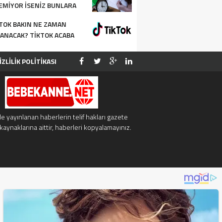
EMIYOR İSENIZ BUNLARA
AK VERIN
TOK BAKIN NE ZAMAN
ANACAK? TIKTOK ACABA
ANACAK MI?
İZLİLİK POLİTİKASI
NYE
İLETİSİM
e yayınlanan haberlerin telif hakları gazete
kaynaklarına aittir, haberleri kopyalamayınız.